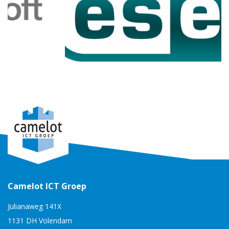
Camelot ICT Groep
Julianaweg 141X
1131 DH Volendam