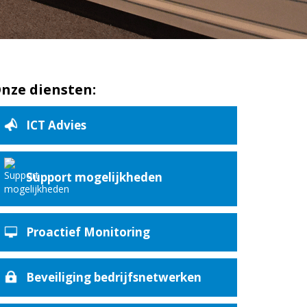
nze diensten:
ICT Advies
Support mogelijkheden
Proactief Monitoring
Beveiliging bedrijfsnetwerken