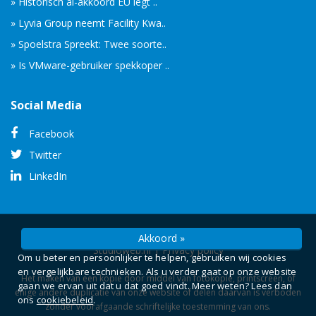
» Historisch ai-akkoord EU legt ..
» Lyvia Group neemt Facility Kwa..
» Spoelstra Spreekt: Twee soorte..
» Is VMware-gebruiker spekkoper ..
Social Media
Facebook
Twitter
LinkedIn
© Copyright 2026 -
Camelot ICT Groep
gerealiseerd door
Akkoord »
Studioweb.nl
|
Privacy policy
Om u beter en persoonlijker te helpen, gebruiken wij cookies
en vergelijkbare technieken. Als u verder gaat op onze website
Het maken van een kopie door middel van fotokopie, printscreen, of
gaan we ervan uit dat u dat goed vindt. Meer weten? Lees dan
enige andere duplicatie van onze website of delen daarvan is verboden
ons
cookiebeleid
.
zonder voorafgaande schriftelijke toestemming van ons.