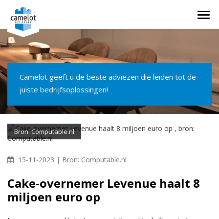
Togg
navi
Camelot geeft u de beste adviezen die leiden tot de
juiste bedrijfsoplossingen!
Bron: Computable.nl
15-11-2023 |
Bron: Computable.nl
Cake-overnemer Levenue haalt 8
miljoen euro op