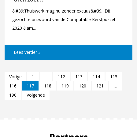
&#39;Thuiswerk mag nu zonder excuus&#39;. Dit
gezochte antwoord van de Computable Kerstpuzzel
2020 &am...
Lees verder »
Vorige
1
…
112
113
114
115
116
117
118
119
120
121
…
190
Volgende