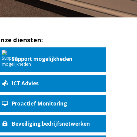
nze diensten:
Support mogelijkheden
ICT Advies
Proactief Monitoring
Beveiliging bedrijfsnetwerken