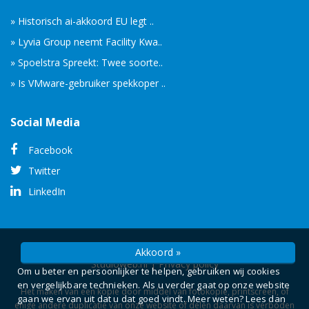
» Historisch ai-akkoord EU legt ..
» Lyvia Group neemt Facility Kwa..
» Spoelstra Spreekt: Twee soorte..
» Is VMware-gebruiker spekkoper ..
Social Media
Facebook
Twitter
LinkedIn
© Copyright 2026 -
Camelot ICT Groep
gerealiseerd door
Akkoord »
Studioweb.nl
|
Privacy policy
Om u beter en persoonlijker te helpen, gebruiken wij cookies
en vergelijkbare technieken. Als u verder gaat op onze website
Het maken van een kopie door middel van fotokopie, printscreen, of
gaan we ervan uit dat u dat goed vindt. Meer weten? Lees dan
enige andere duplicatie van onze website of delen daarvan is verboden