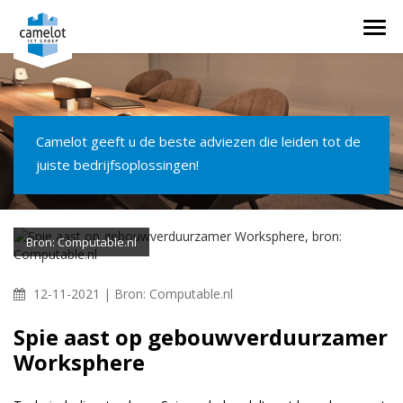
Togg
navi
Camelot geeft u de beste adviezen die leiden tot de
juiste bedrijfsoplossingen!
Bron: Computable.nl
12-11-2021 |
Bron: Computable.nl
Spie aast op gebouwverduurzamer
Worksphere