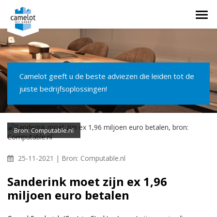
Togg
navi
Camelot geeft u de beste adviezen die leiden tot de
juiste bedrijfsoplossingen!
Bron: Computable.nl
25-11-2021 |
Bron: Computable.nl
Sanderink moet zijn ex 1,96
miljoen euro betalen