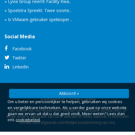
» Lyvia Group neemt Facility Kwa..
» Spoelstra Spreekt: Twee soorte..
» Is VMware-gebruiker spekkoper ..
Social Media
Facebook
Twitter
LinkedIn
© Copyright 2026 -
Camelot ICT Groep
gerealiseerd door
Akkoord »
Studioweb.nl
|
Privacy policy
Om u beter en persoonlijker te helpen, gebruiken wij cookies
en vergelijkbare technieken. Als u verder gaat op onze website
Het maken van een kopie door middel van fotokopie, printscreen, of
gaan we ervan uit dat u dat goed vindt. Meer weten? Lees dan
enige andere duplicatie van onze website of delen daarvan is verboden
ons
cookiebeleid
.
zonder voorafgaande schriftelijke toestemming van ons.