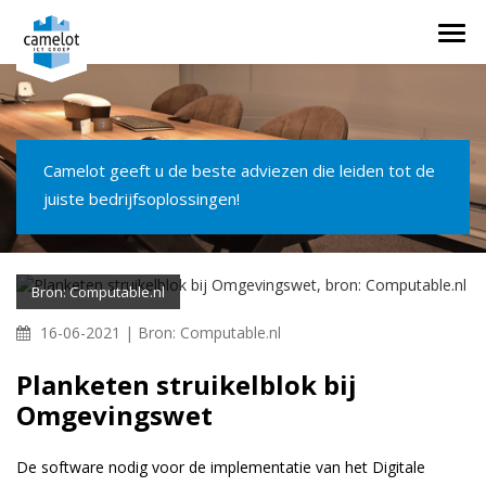
Togg
navi
Camelot geeft u de beste adviezen die leiden tot de
juiste bedrijfsoplossingen!
Bron: Computable.nl
16-06-2021 |
Bron: Computable.nl
Planketen struikelblok bij
Omgevingswet
De software nodig voor de implementatie van het Digitale