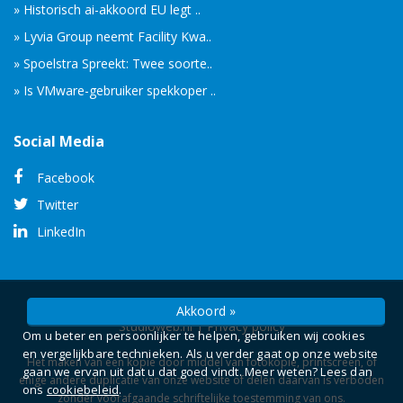
» Historisch ai-akkoord EU legt ..
» Lyvia Group neemt Facility Kwa..
» Spoelstra Spreekt: Twee soorte..
» Is VMware-gebruiker spekkoper ..
Social Media
Facebook
Twitter
LinkedIn
© Copyright 2026 -
Camelot ICT Groep
gerealiseerd door
Akkoord »
Studioweb.nl
|
Privacy policy
Om u beter en persoonlijker te helpen, gebruiken wij cookies
en vergelijkbare technieken. Als u verder gaat op onze website
Het maken van een kopie door middel van fotokopie, printscreen, of
gaan we ervan uit dat u dat goed vindt. Meer weten? Lees dan
enige andere duplicatie van onze website of delen daarvan is verboden
ons
cookiebeleid
.
zonder voorafgaande schriftelijke toestemming van ons.