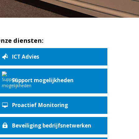
nze diensten:
ICT Advies
Support mogelijkheden
Proactief Monitoring
Beveiliging bedrijfsnetwerken