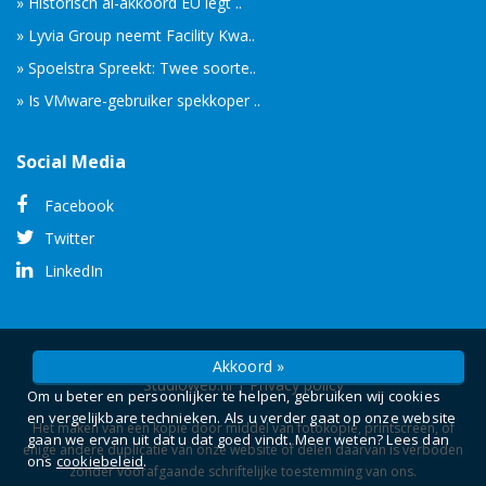
» Historisch ai-akkoord EU legt ..
» Lyvia Group neemt Facility Kwa..
» Spoelstra Spreekt: Twee soorte..
» Is VMware-gebruiker spekkoper ..
Social Media
Facebook
Twitter
LinkedIn
© Copyright 2026 -
Camelot ICT Groep
gerealiseerd door
Akkoord »
Studioweb.nl
|
Privacy policy
Om u beter en persoonlijker te helpen, gebruiken wij cookies
en vergelijkbare technieken. Als u verder gaat op onze website
Het maken van een kopie door middel van fotokopie, printscreen, of
gaan we ervan uit dat u dat goed vindt. Meer weten? Lees dan
enige andere duplicatie van onze website of delen daarvan is verboden
ons
cookiebeleid
.
zonder voorafgaande schriftelijke toestemming van ons.