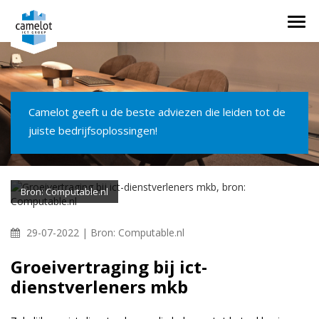
Togg
navi
Camelot geeft u de beste adviezen die leiden tot de
juiste bedrijfsoplossingen!
Bron: Computable.nl
29-07-2022 |
Bron: Computable.nl
Groeivertraging bij ict-
dienstverleners mkb