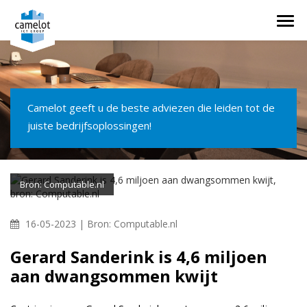
Togg
navi
Camelot geeft u de beste adviezen die leiden tot de
juiste bedrijfsoplossingen!
Bron: Computable.nl
16-05-2023 |
Bron: Computable.nl
Gerard Sanderink is 4,6 miljoen
aan dwangsommen kwijt