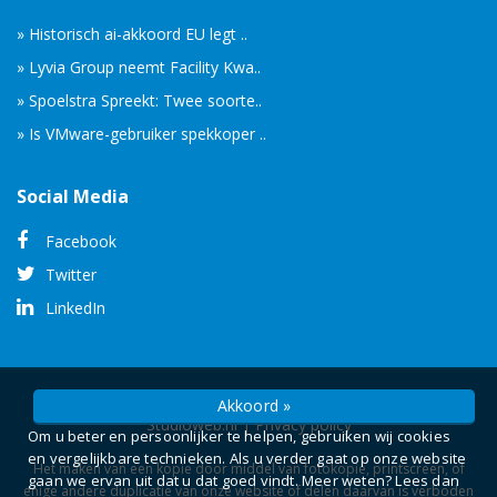
» Historisch ai-akkoord EU legt ..
» Lyvia Group neemt Facility Kwa..
» Spoelstra Spreekt: Twee soorte..
» Is VMware-gebruiker spekkoper ..
Social Media
Facebook
Twitter
LinkedIn
© Copyright 2026 -
Camelot ICT Groep
gerealiseerd door
Akkoord »
Studioweb.nl
|
Privacy policy
Om u beter en persoonlijker te helpen, gebruiken wij cookies
en vergelijkbare technieken. Als u verder gaat op onze website
Het maken van een kopie door middel van fotokopie, printscreen, of
gaan we ervan uit dat u dat goed vindt. Meer weten? Lees dan
enige andere duplicatie van onze website of delen daarvan is verboden