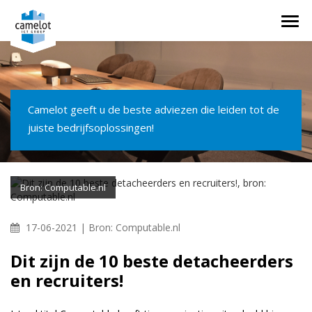
Togg
navi
Camelot geeft u de beste adviezen die leiden tot de
juiste bedrijfsoplossingen!
Bron: Computable.nl
17-06-2021 |
Bron: Computable.nl
Dit zijn de 10 beste detacheerders
en recruiters!