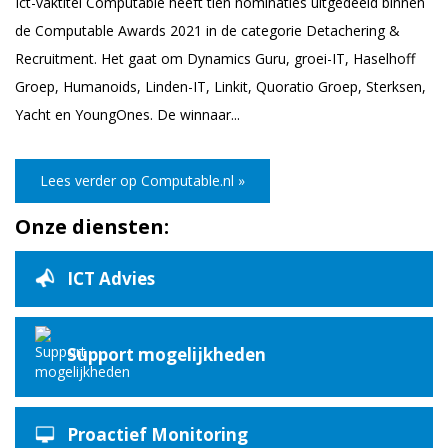
Ict-vaktitel Computable heeft tien nominaties uitgedeeld binnen
de Computable Awards 2021 in de categorie Detachering &
Recruitment. Het gaat om Dynamics Guru, groei-IT, Haselhoff
Groep, Humanoids, Linden-IT, Linkit, Quoratio Groep, Sterksen,
Yacht en YoungOnes. De winnaar...
Lees verder op Computable.nl »
Onze diensten:
ICT Advies
Support mogelijkheden
Proactief Monitoring