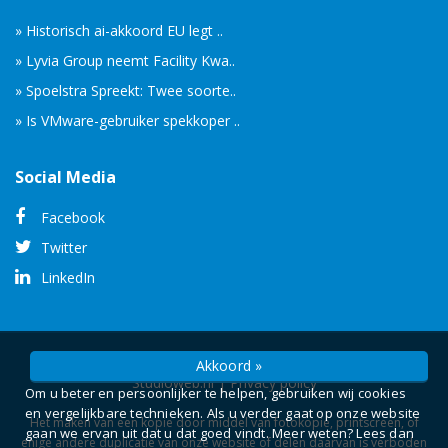
» Historisch ai-akkoord EU legt ..
» Lyvia Group neemt Facility Kwa..
» Spoelstra Spreekt: Twee soorte..
» Is VMware-gebruiker spekkoper ..
Social Media
Facebook
Twitter
LinkedIn
© Copyright 2026 -
Camelot ICT Groep
gerealiseerd door
Akkoord »
Studioweb.nl
|
Privacy policy
Om u beter en persoonlijker te helpen, gebruiken wij cookies
en vergelijkbare technieken. Als u verder gaat op onze website
Het maken van een kopie door middel van fotokopie, printscreen, of
gaan we ervan uit dat u dat goed vindt. Meer weten? Lees dan
enige andere duplicatie van onze website of delen daarvan is verboden