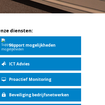
nze diensten:
Support mogelijkheden
ICT Advies
Proactief Monitoring
Beveiliging bedrijfsnetwerken